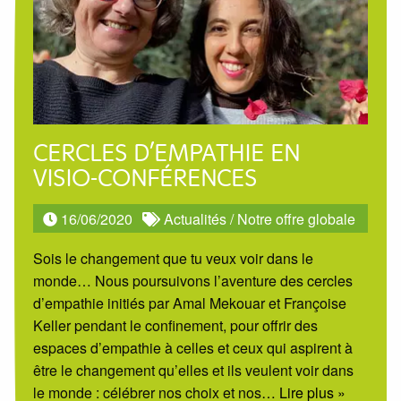
CERCLES D’EMPATHIE EN
VISIO-CONFÉRENCES
16/06/2020
Actualités
/
Notre offre globale
Sois le changement que tu veux voir dans le
monde… Nous poursuivons l’aventure des cercles
d’empathie initiés par Amal Mekouar et Françoise
Keller pendant le confinement, pour offrir des
espaces d’empathie à celles et ceux qui aspirent à
être le changement qu’elles et ils veulent voir dans
le monde : célébrer nos choix et nos
… Lire plus »