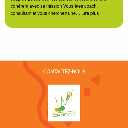
cohérent avec sa mission Vous êtes coach,
consultant et vous cherchez une
… Lire plus »
CONTACTEZ-NOUS