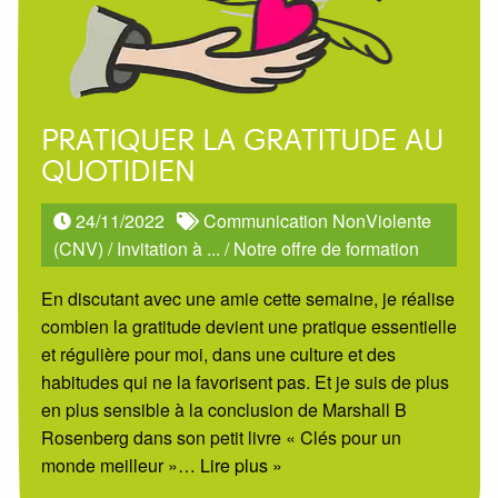
PRATIQUER LA GRATITUDE AU
QUOTIDIEN
24/11/2022
Communication NonViolente
(CNV)
/
Invitation à ...
/
Notre offre de formation
En discutant avec une amie cette semaine, je réalise
combien la gratitude devient une pratique essentielle
et régulière pour moi, dans une culture et des
habitudes qui ne la favorisent pas. Et je suis de plus
en plus sensible à la conclusion de Marshall B
Rosenberg dans son petit livre « Clés pour un
monde meilleur »
… Lire plus »