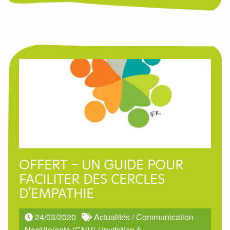
OFFERT – UN GUIDE POUR
FACILITER DES CERCLES
D’EMPATHIE
24/03/2020
Actualités
/
Communication
NonViolente (CNV)
/
Invitation à ...