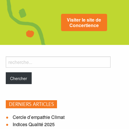
Visiter le site de
Concertience
Rechercher
dans
le
blog:
DERNIERS ARTICLES
Cercle d’empathie Climat
Indices Qualité 2025