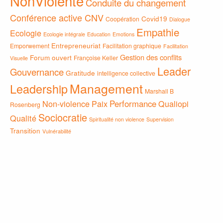
NonViolente
Conduite du changement
Conférence active CNV
Covid19
Coopération
Dialogue
Empathie
Ecologie
Ecologie intégrale
Education
Emotions
Entrepreneuriat
Emporwement
Facilitation graphique
Facilitation
Gestion des conflits
Forum ouvert
Françoise Keller
Visuelle
Leader
Gouvernance
Gratitude
intelligence collective
Management
Leadership
Marshall B
Non-violence
Paix
Performance
Qualiopi
Rosenberg
Sociocratie
Qualité
Spiritualité non violence
Supervision
Transition
Vulnérabilité