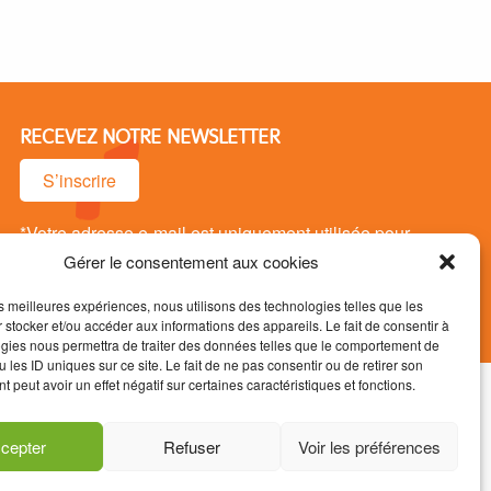
RECEVEZ NOTRE NEWSLETTER
S’inscrire
*Votre adresse e-mail est uniquement utilisée pour
vous envoyer notre newsletter. Vous pouvez vous
Gérer le consentement aux cookies
désinsrire à tout moment.
les meilleures expériences, nous utilisons des technologies telles que les
 stocker et/ou accéder aux informations des appareils. Le fait de consentir à
gies nous permettra de traiter des données telles que le comportement de
 les ID uniques sur ce site. Le fait de ne pas consentir ou de retirer son
 peut avoir un effet négatif sur certaines caractéristiques et fonctions.
s / RGPD
Mentions légales
cepter
Refuser
Voir les préférences