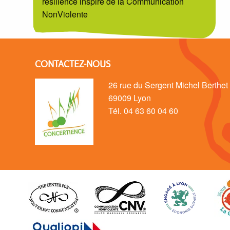
résilience inspiré de la Communication
NonViolente
CONTACTEZ-NOUS
26 rue du Sergent Michel Berthet
69009 Lyon
Tél. 04 63 60 04 60