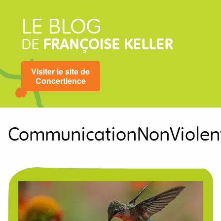
LE BLOG
DE
FRANÇOISE KELLER
Visiter le site de
Concertience
CommunicationNonViolen