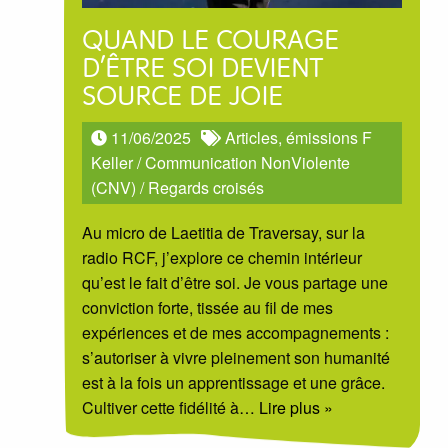
QUAND LE COURAGE
D’ÊTRE SOI DEVIENT
SOURCE DE JOIE
11/06/2025
Articles, émissions F
Keller
/
Communication NonViolente
(CNV)
/
Regards croisés
Au micro de Laetitia de Traversay, sur la
radio RCF, j’explore ce chemin intérieur
qu’est le fait d’être soi. Je vous partage une
conviction forte, tissée au fil de mes
expériences et de mes accompagnements :
s’autoriser à vivre pleinement son humanité
est à la fois un apprentissage et une grâce.
Cultiver cette fidélité à
… Lire plus »