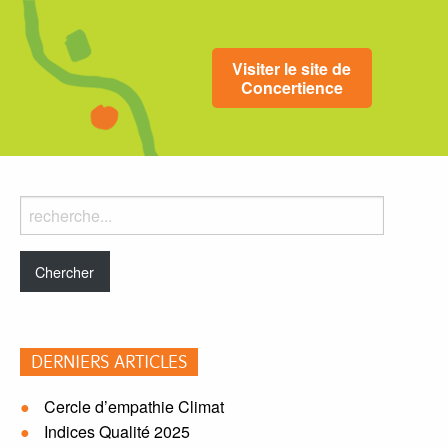
Visiter le site de
Concertience
Rechercher
dans
le
blog:
DERNIERS ARTICLES
Cercle d’empathie Climat
Indices Qualité 2025