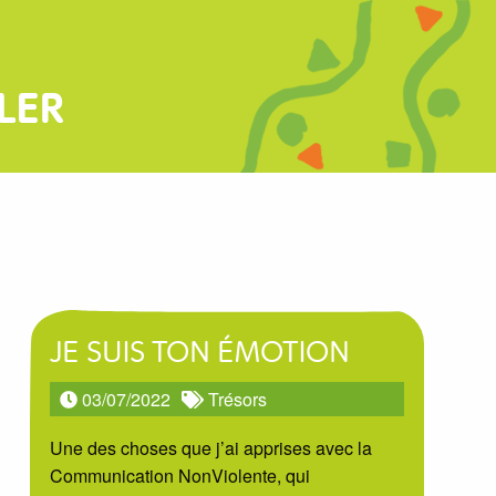
LER
JE SUIS TON ÉMOTION
03/07/2022
Trésors
Une des choses que j’ai apprises avec la
Communication NonViolente, qui