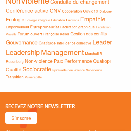
NonViolente
Conduite du changement
Conférence active CNV
Covid19
Coopération
Dialogue
Empathie
Ecologie
Ecologie intégrale
Education
Emotions
Entrepreneuriat
Emporwement
Facilitation graphique
Facilitation
Gestion des conflits
Forum ouvert
Françoise Keller
Visuelle
Leader
Gouvernance
Gratitude
intelligence collective
Management
Leadership
Marshall B
Non-violence
Paix
Performance
Qualiopi
Rosenberg
Sociocratie
Qualité
Spiritualité non violence
Supervision
Transition
Vulnérabilité
RECEVEZ NOTRE NEWSLETTER
S’inscrire