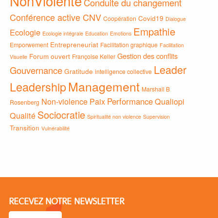
NonViolente
Conduite du changement
Conférence active CNV
Covid19
Coopération
Dialogue
Empathie
Ecologie
Ecologie intégrale
Education
Emotions
Entrepreneuriat
Emporwement
Facilitation graphique
Facilitation
Gestion des conflits
Forum ouvert
Françoise Keller
Visuelle
Leader
Gouvernance
Gratitude
intelligence collective
Management
Leadership
Marshall B
Non-violence
Paix
Performance
Qualiopi
Rosenberg
Sociocratie
Qualité
Spiritualité non violence
Supervision
Transition
Vulnérabilité
RECEVEZ NOTRE NEWSLETTER