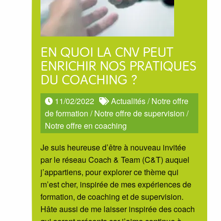
EN QUOI LA CNV PEUT
ENRICHIR NOS PRATIQUES
DU COACHING ?
11/02/2022
Actualités
/
Notre offre
de formation
/
Notre offre de supervision
/
Notre offre en coaching
Je suis heureuse d’être à nouveau invitée
par le réseau Coach & Team (C&T) auquel
j’appartiens, pour explorer ce thème qui
m’est cher, inspirée de mes expériences de
formation, de coaching et de supervision.
Hâte aussi de me laisser inspirée des coach