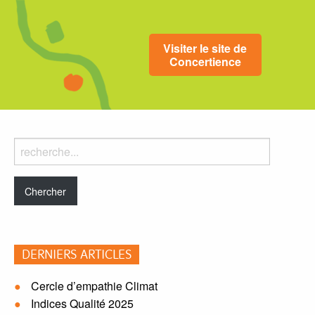
Visiter le site de
Concertience
Rechercher
dans
le
blog:
DERNIERS ARTICLES
Cercle d’empathie Climat
Indices Qualité 2025