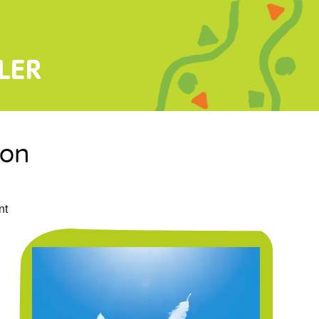
LER
ion
nt