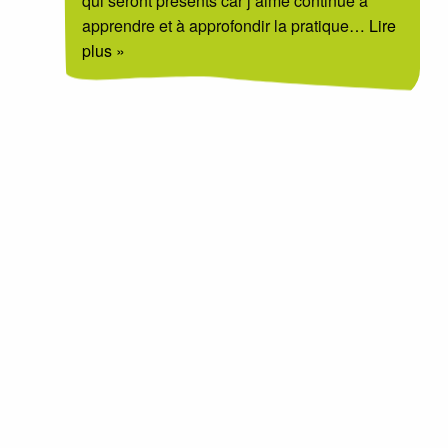
qui seront présents car j’aime continue à
apprendre et à approfondir la pratique
… Lire
plus »