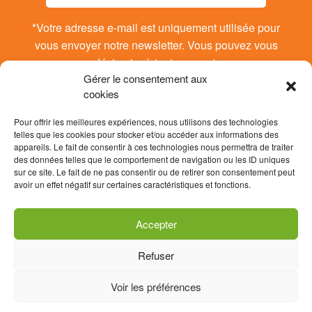
*Votre adresse e-mail est uniquement utilisée pour
vous envoyer notre newsletter. Vous pouvez vous
désinsrire à tout moment.
Gérer le consentement aux
cookies
Pour offrir les meilleures expériences, nous utilisons des technologies
telles que les cookies pour stocker et/ou accéder aux informations des
appareils. Le fait de consentir à ces technologies nous permettra de traiter
des données telles que le comportement de navigation ou les ID uniques
sur ce site. Le fait de ne pas consentir ou de retirer son consentement peut
avoir un effet négatif sur certaines caractéristiques et fonctions.
Accepter
Refuser
Contact
Données personnelles / RGPD
Voir les préférences
Mentions légales
Politique de cookies (UE)