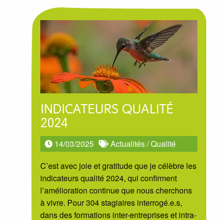
INDICATEURS QUALITÉ
2024
14/03/2025
Actualités
/
Qualité
C’est avec joie et gratitude que je célèbre les
indicateurs qualité 2024, qui confirment
l’amélioration continue que nous cherchons
à vivre. Pour 304 stagiaires interrogé.e.s,
dans des formations inter-entreprises et intra-