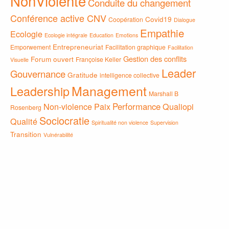
NonViolente
Conduite du changement
Conférence active CNV
Covid19
Coopération
Dialogue
Empathie
Ecologie
Ecologie intégrale
Education
Emotions
Entrepreneuriat
Emporwement
Facilitation graphique
Facilitation
Gestion des conflits
Forum ouvert
Françoise Keller
Visuelle
Leader
Gouvernance
Gratitude
intelligence collective
Management
Leadership
Marshall B
Non-violence
Paix
Performance
Qualiopi
Rosenberg
Sociocratie
Qualité
Spiritualité non violence
Supervision
Transition
Vulnérabilité