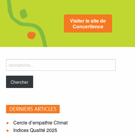
Visiter le site de
Concertience
Rechercher
dans
le
blog:
DERNIERS ARTICLES
Cercle d’empathie Climat
Indices Qualité 2025