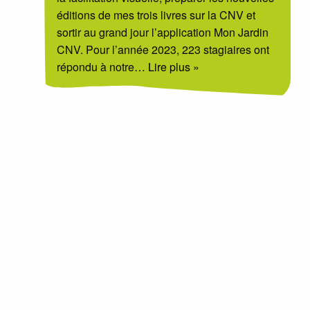
éditions de mes trois livres sur la CNV et
sortir au grand jour l’application Mon Jardin
CNV. Pour l’année 2023, 223 stagiaires ont
répondu à notre
… Lire plus »