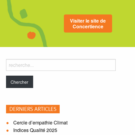
Visiter le site de
Concertience
Rechercher
dans
le
blog:
DERNIERS ARTICLES
Cercle d’empathie Climat
Indices Qualité 2025