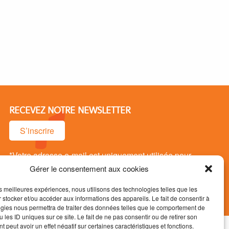
RECEVEZ NOTRE NEWSLETTER
S’inscrire
*Votre adresse e-mail est uniquement utilisée pour
vous envoyer notre newsletter. Vous pouvez vous
Gérer le consentement aux cookies
désinsrire à tout moment.
les meilleures expériences, nous utilisons des technologies telles que les
 stocker et/ou accéder aux informations des appareils. Le fait de consentir à
gies nous permettra de traiter des données telles que le comportement de
 les ID uniques sur ce site. Le fait de ne pas consentir ou de retirer son
 peut avoir un effet négatif sur certaines caractéristiques et fonctions.