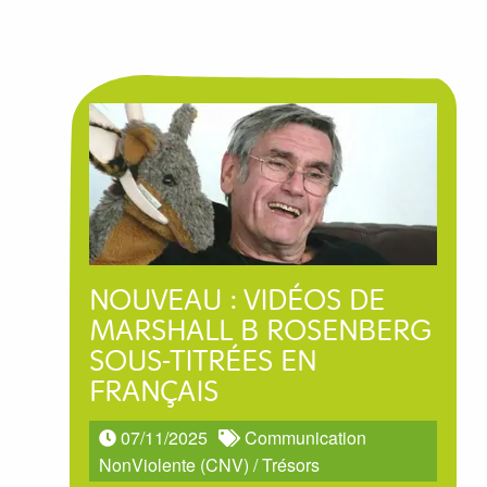
NOUVEAU : VIDÉOS DE
MARSHALL B ROSENBERG
SOUS-TITRÉES EN
FRANÇAIS
07/11/2025
Communication
NonViolente (CNV)
/
Trésors