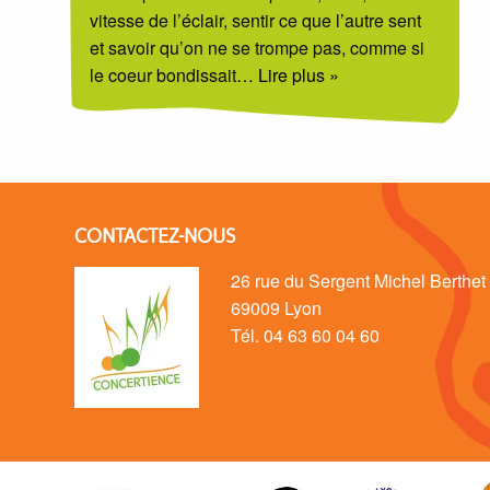
vitesse de l’éclair, sentir ce que l’autre sent
et savoir qu’on ne se trompe pas, comme si
le coeur bondissait
… Lire plus »
CONTACTEZ-NOUS
26 rue du Sergent Michel Berthet
69009 Lyon
Tél. 04 63 60 04 60