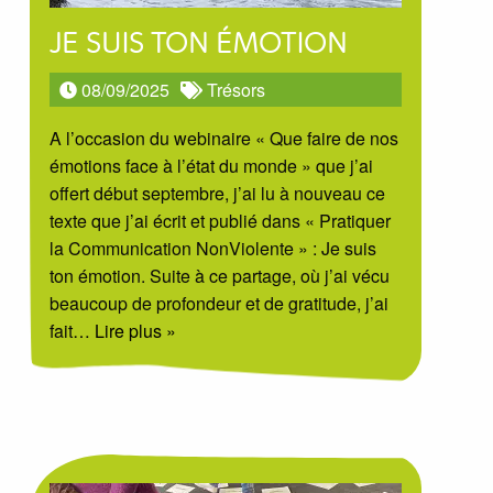
JE SUIS TON ÉMOTION
08/09/2025
Trésors
A l’occasion du webinaire « Que faire de nos
émotions face à l’état du monde » que j’ai
offert début septembre, j’ai lu à nouveau ce
texte que j’ai écrit et publié dans « Pratiquer
la Communication NonViolente » : Je suis
ton émotion. Suite à ce partage, où j’ai vécu
beaucoup de profondeur et de gratitude, j’ai
fait
… Lire plus »