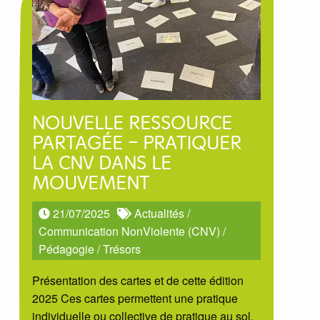
NOUVELLE RESSOURCE
PARTAGÉE – PRATIQUER
LA CNV DANS LE
MOUVEMENT
21/07/2025
Actualités
/
Communication NonViolente (CNV)
/
Pédagogie
/
Trésors
Présentation des cartes et de cette édition
2025 Ces cartes permettent une pratique
individuelle ou collective de pratique au sol.