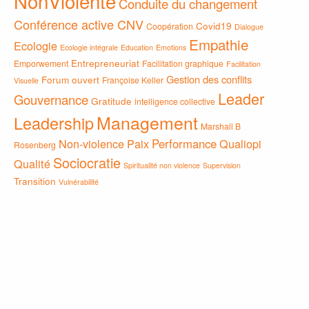
NonViolente
Conduite du changement
Conférence active CNV
Covid19
Coopération
Dialogue
Empathie
Ecologie
Ecologie intégrale
Education
Emotions
Entrepreneuriat
Emporwement
Facilitation graphique
Facilitation
Gestion des conflits
Forum ouvert
Françoise Keller
Visuelle
Leader
Gouvernance
Gratitude
intelligence collective
Management
Leadership
Marshall B
Non-violence
Paix
Performance
Qualiopi
Rosenberg
Sociocratie
Qualité
Spiritualité non violence
Supervision
Transition
Vulnérabilité