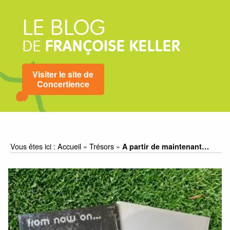
LE BLOG
DE
FRANÇOISE KELLER
Visiter le site de
Concertience
Vous êtes ici :
Accueil
»
Trésors
»
A partir de maintenant…