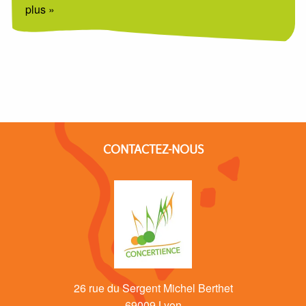
plus »
CONTACTEZ-NOUS
26 rue du Sergent Michel Berthet
69009 Lyon