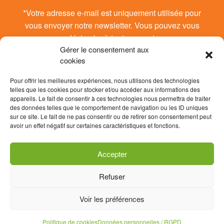
*Votre adresse e-mail est uniquement utilisée pour
vous envoyer notre newsletter. Vous pouvez vous
désinsrire à tout moment.
Gérer le consentement aux
cookies
Pour offrir les meilleures expériences, nous utilisons des technologies
telles que les cookies pour stocker et/ou accéder aux informations des
appareils. Le fait de consentir à ces technologies nous permettra de traiter
des données telles que le comportement de navigation ou les ID uniques
sur ce site. Le fait de ne pas consentir ou de retirer son consentement peut
avoir un effet négatif sur certaines caractéristiques et fonctions.
Accepter
Refuser
Contact
Données personnelles / RGPD
Voir les préférences
Mentions légales
Politique de cookies (UE)
Politique de cookies
Données personnelles / RGPD