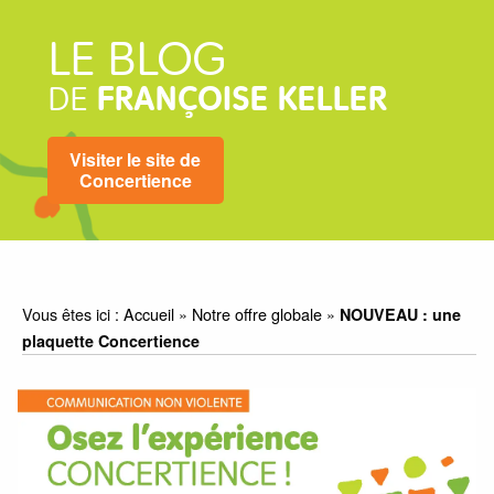
LE BLOG
DE
FRANÇOISE KELLER
Visiter le site de
Concertience
Vous êtes ici :
Accueil
»
Notre offre globale
»
NOUVEAU : une
plaquette Concertience