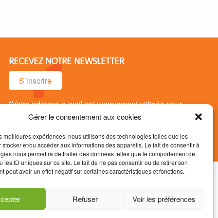
RECEVEZ NOTRE NEWSLETTER
S’inscrire
*Votre adresse e-mail est uniquement utilisée pour
vous envoyer notre newsletter. Vous pouvez vous
Gérer le consentement aux cookies
désinsrire à tout moment.
les meilleures expériences, nous utilisons des technologies telles que les
 stocker et/ou accéder aux informations des appareils. Le fait de consentir à
gies nous permettra de traiter des données telles que le comportement de
 les ID uniques sur ce site. Le fait de ne pas consentir ou de retirer son
 peut avoir un effet négatif sur certaines caractéristiques et fonctions.
s / RGPD
Mentions légales
cepter
Refuser
Voir les préférences