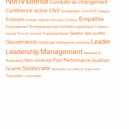
NonViolente
Conduite du changement
Conférence active CNV
Covid19
Coopération
Dialogue
Empathie
Ecologie
Ecologie intégrale
Education
Emotions
Entrepreneuriat
Emporwement
Facilitation graphique
Facilitation
Gestion des conflits
Forum ouvert
Françoise Keller
Visuelle
Leader
Gouvernance
Gratitude
intelligence collective
Management
Leadership
Marshall B
Non-violence
Paix
Performance
Qualiopi
Rosenberg
Sociocratie
Qualité
Spiritualité non violence
Supervision
Transition
Vulnérabilité