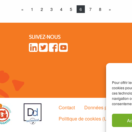
«
1
2
3
4
5
6
7
8
»
SUIVEZ-NOUS
Pour offrir 
cookies pour
ces technolo
navigation ou
consentement
Contact
Données personnelle
Politique de cookies (UE)
Ac