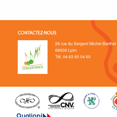
CONTACTEZ-NOUS
26 rue du Sergent Michel Berthet
69009 Lyon
Tél. 04 63 60 04 60