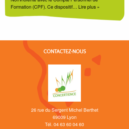
Formation (CPF). Ce dispositif
… Lire plus »
CONTACTEZ-NOUS
26 rue du Sergent Michel Berthet
69009 Lyon
Tél. 04 63 60 04 60