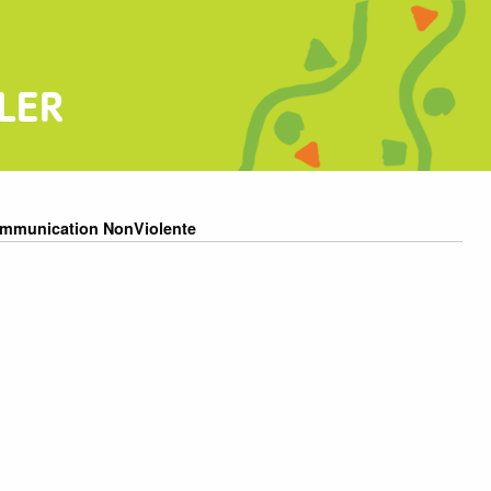
LER
ommunication NonViolente