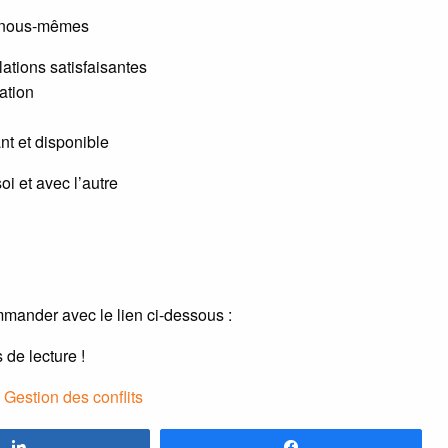
c nous-mêmes
ations satisfaisantes
ation
nt et disponible
i et avec l’autre
mmander avec le lien ci-dessous :
de lecture !
,
Gestion des conflits
Partagez
Partagez