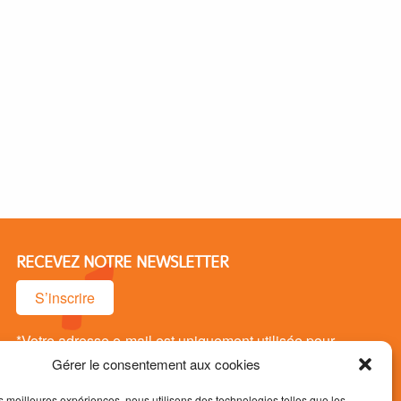
RECEVEZ NOTRE NEWSLETTER
S’inscrire
*Votre adresse e-mail est uniquement utilisée pour
vous envoyer notre newsletter. Vous pouvez vous
Gérer le consentement aux cookies
désinsrire à tout moment.
les meilleures expériences, nous utilisons des technologies telles que les