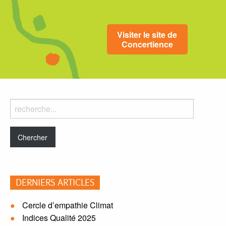
Visiter le site de
Concertience
Rechercher
dans
le
blog:
DERNIERS ARTICLES
Cercle d’empathie Climat
Indices Qualité 2025