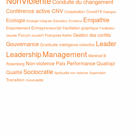
NonViolente
Conduite du changement
Conférence active CNV
Covid19
Coopération
Dialogue
Empathie
Ecologie
Ecologie intégrale
Education
Emotions
Entrepreneuriat
Emporwement
Facilitation graphique
Facilitation
Gestion des conflits
Forum ouvert
Françoise Keller
Visuelle
Leader
Gouvernance
Gratitude
intelligence collective
Management
Leadership
Marshall B
Non-violence
Paix
Performance
Qualiopi
Rosenberg
Sociocratie
Qualité
Spiritualité non violence
Supervision
Transition
Vulnérabilité