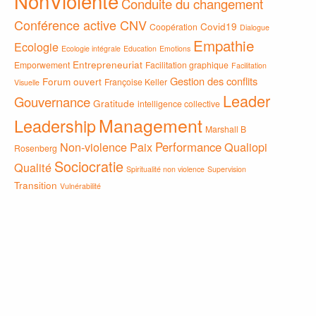
NonViolente
Conduite du changement
Conférence active CNV
Covid19
Coopération
Dialogue
Empathie
Ecologie
Ecologie intégrale
Education
Emotions
Entrepreneuriat
Emporwement
Facilitation graphique
Facilitation
Gestion des conflits
Forum ouvert
Françoise Keller
Visuelle
Leader
Gouvernance
Gratitude
intelligence collective
Management
Leadership
Marshall B
Non-violence
Paix
Performance
Qualiopi
Rosenberg
Sociocratie
Qualité
Spiritualité non violence
Supervision
Transition
Vulnérabilité