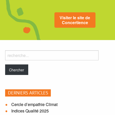
Visiter le site de
Concertience
Rechercher
dans
le
blog:
DERNIERS ARTICLES
Cercle d’empathie Climat
Indices Qualité 2025