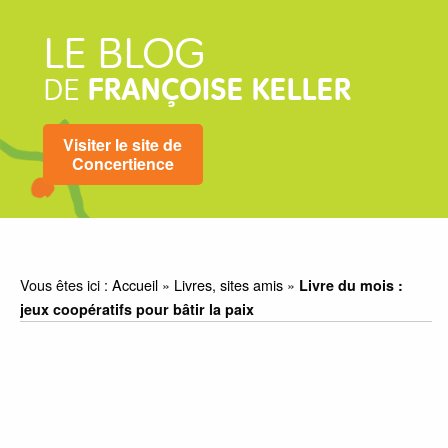
LE BLOG
DE
FRANÇOISE KELLER
Visiter le site de
Concertience
Vous êtes ici :
Accueil
»
Livres, sites amis
»
Livre du mois :
jeux coopératifs pour bâtir la paix