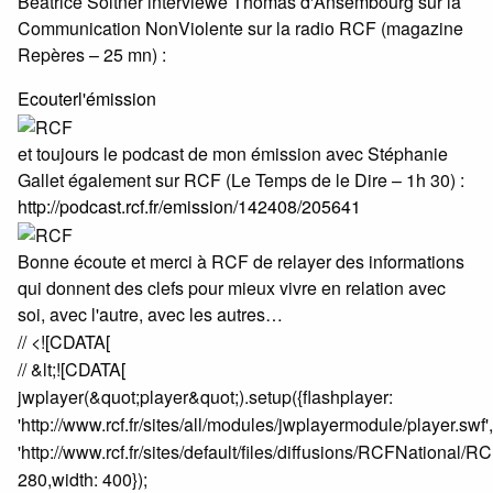
Béatrice Soltner interviewe Thomas d'Ansembourg sur la
Communication NonViolente sur la radio RCF (magazine
Repères – 25 mn) :
Ecouterl'émission
et toujours le podcast de mon émission avec Stéphanie
Gallet également sur RCF (Le Temps de le Dire – 1h 30) :
http://podcast.rcf.fr/emission/142408/205641
Bonne écoute et merci à RCF de relayer des informations
qui donnent des clefs pour mieux vivre en relation avec
soi, avec l'autre, avec les autres…
// <![CDATA[
// &lt;![CDATA[
jwplayer(&quot;player&quot;).setup({flashplayer:
'http://www.rcf.fr/sites/all/modules/jwplayermodule/player.swf',f
'http://www.rcf.fr/sites/default/files/diffusions/RCFNational
280,width: 400});