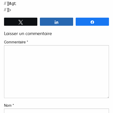
// ]]&gt;
// ]]>
Tweetez
Partagez
Partagez
Laisser un commentaire
Commentaire
*
Nom
*