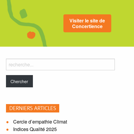
Visiter le site de
Concertience
Rechercher
dans
le
blog:
DERNIERS ARTICLES
Cercle d’empathie Climat
Indices Qualité 2025