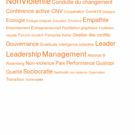
NonViolente
Conduite du changement
Conférence active CNV
Covid19
Coopération
Dialogue
Empathie
Ecologie
Ecologie intégrale
Education
Emotions
Entrepreneuriat
Emporwement
Facilitation graphique
Facilitation
Gestion des conflits
Forum ouvert
Françoise Keller
Visuelle
Leader
Gouvernance
Gratitude
intelligence collective
Management
Leadership
Marshall B
Non-violence
Paix
Performance
Qualiopi
Rosenberg
Sociocratie
Qualité
Spiritualité non violence
Supervision
Transition
Vulnérabilité