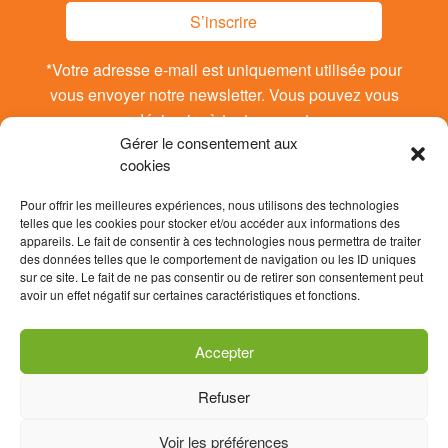
S’inscrire
*Votre adresse e-mail est uniquement utilisée pour
vous envoyer notre newsletter. Vous pouvez vous
désinsrire à tout moment.
Gérer le consentement aux
cookies
Pour offrir les meilleures expériences, nous utilisons des technologies
telles que les cookies pour stocker et/ou accéder aux informations des
appareils. Le fait de consentir à ces technologies nous permettra de traiter
des données telles que le comportement de navigation ou les ID uniques
sur ce site. Le fait de ne pas consentir ou de retirer son consentement peut
avoir un effet négatif sur certaines caractéristiques et fonctions.
Accepter
Refuser
Contact
Données personnelles / RGPD
Voir les préférences