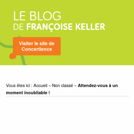
LE BLOG
DE
FRANÇOISE KELLER
Visiter le site de
Concertience
Vous êtes ici :
Accueil
»
Non classé
»
Attendez-vous à un
moment inoubliable !