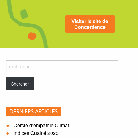
Visiter le site de
Concertience
Rechercher
dans
le
blog:
DERNIERS ARTICLES
Cercle d’empathie Climat
Indices Qualité 2025