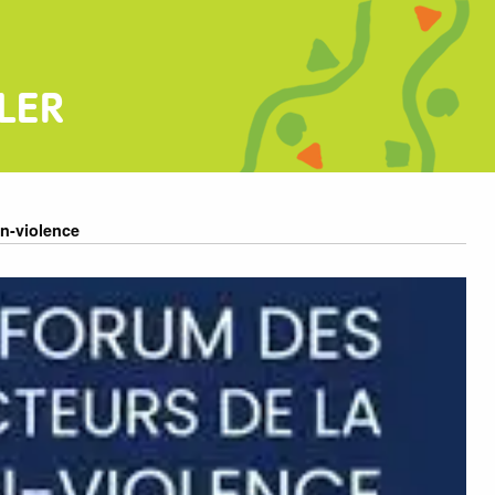
LER
n-violence