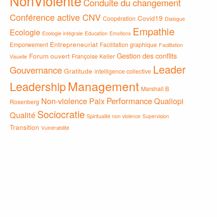
NonViolente
Conduite du changement
Conférence active CNV
Covid19
Coopération
Dialogue
Empathie
Ecologie
Ecologie intégrale
Education
Emotions
Entrepreneuriat
Emporwement
Facilitation graphique
Facilitation
Gestion des conflits
Forum ouvert
Françoise Keller
Visuelle
Leader
Gouvernance
Gratitude
intelligence collective
Management
Leadership
Marshall B
Non-violence
Paix
Performance
Qualiopi
Rosenberg
Sociocratie
Qualité
Spiritualité non violence
Supervision
Transition
Vulnérabilité