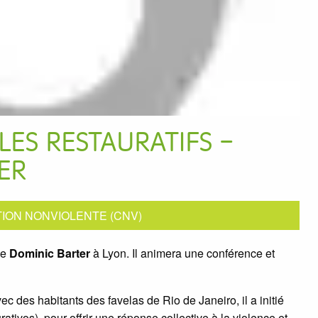
ES RESTAURATIFS –
ER
ION NONVIOLENTE (CNV)
de
Dominic Barter
à Lyon. Il animera une conférence et
c des habitants des favelas de Rio de Janeiro, il a initié
ativos), pour offrir une réponse collective à la violence et