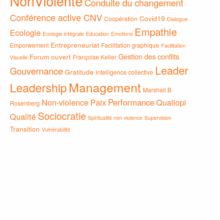
NonViolente
Conduite du changement
Conférence active CNV
Covid19
Coopération
Dialogue
Empathie
Ecologie
Ecologie intégrale
Education
Emotions
Entrepreneuriat
Emporwement
Facilitation graphique
Facilitation
Gestion des conflits
Forum ouvert
Françoise Keller
Visuelle
Leader
Gouvernance
Gratitude
intelligence collective
Management
Leadership
Marshall B
Non-violence
Paix
Performance
Qualiopi
Rosenberg
Sociocratie
Qualité
Spiritualité non violence
Supervision
Transition
Vulnérabilité