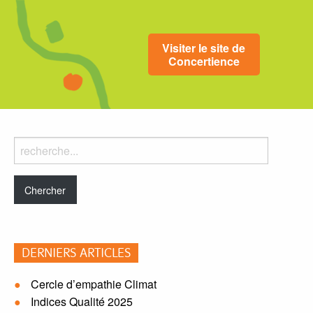
Visiter le site de
Concertience
Rechercher
dans
le
blog:
DERNIERS ARTICLES
Cercle d’empathie Climat
Indices Qualité 2025