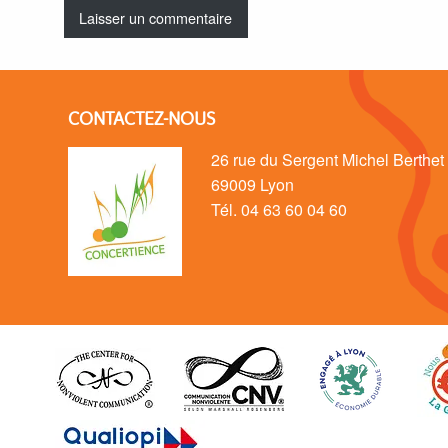
CONTACTEZ-NOUS
26 rue du Sergent Michel Berthet
69009 Lyon
Tél. 04 63 60 04 60