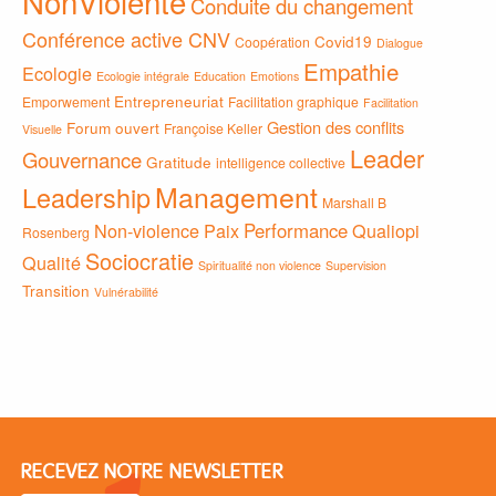
NonViolente
Conduite du changement
Conférence active CNV
Covid19
Coopération
Dialogue
Empathie
Ecologie
Ecologie intégrale
Education
Emotions
Entrepreneuriat
Emporwement
Facilitation graphique
Facilitation
Gestion des conflits
Forum ouvert
Françoise Keller
Visuelle
Leader
Gouvernance
Gratitude
intelligence collective
Management
Leadership
Marshall B
Non-violence
Paix
Performance
Qualiopi
Rosenberg
Sociocratie
Qualité
Spiritualité non violence
Supervision
Transition
Vulnérabilité
RECEVEZ NOTRE NEWSLETTER