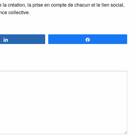
a création, la prise en compte de chacun et le lien social,
nce collective.
Partagez
Partagez