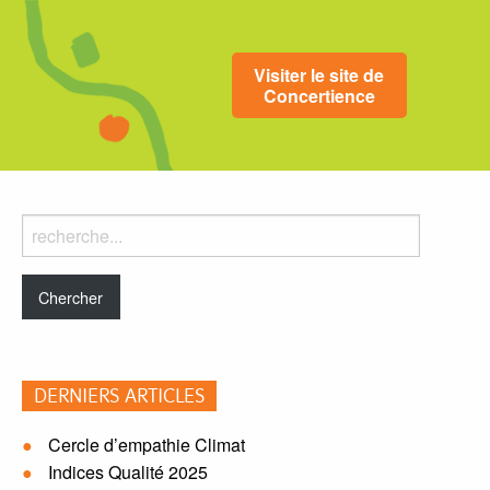
Visiter le site de
Concertience
Rechercher
dans
le
blog:
DERNIERS ARTICLES
Cercle d’empathie Climat
Indices Qualité 2025