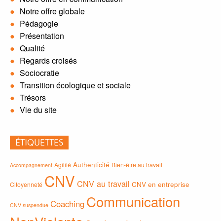
Notre offre globale
Pédagogie
Présentation
Qualité
Regards croisés
Sociocratie
Transition écologique et sociale
Trésors
Vie du site
ÉTIQUETTES
Authenticité
Agilité
Bien-être au travail
Accompagnement
CNV
CNV au travail
CNV en entreprise
Citoyenneté
Communication
Coaching
CNV suspendue