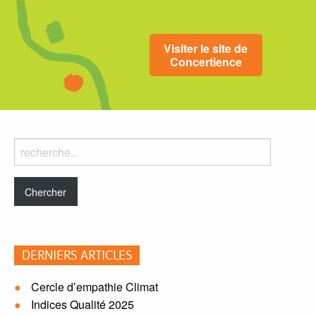
Visiter le site de
Concertience
Rechercher
dans
le
blog:
DERNIERS ARTICLES
Cercle d’empathie Climat
Indices Qualité 2025