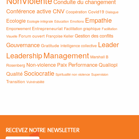
NonViolente
Conduite du changement
Conférence active CNV
Covid19
Coopération
Dialogue
Empathie
Ecologie
Ecologie intégrale
Education
Emotions
Entrepreneuriat
Emporwement
Facilitation graphique
Facilitation
Gestion des conflits
Forum ouvert
Françoise Keller
Visuelle
Leader
Gouvernance
Gratitude
intelligence collective
Management
Leadership
Marshall B
Non-violence
Paix
Performance
Qualiopi
Rosenberg
Sociocratie
Qualité
Spiritualité non violence
Supervision
Transition
Vulnérabilité
RECEVEZ NOTRE NEWSLETTER