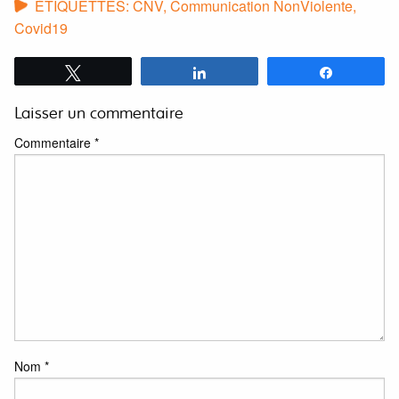
ÉTIQUETTES:
CNV
,
Communication NonViolente
,
Covid19
Tweetez
Partagez
Partagez
Laisser un commentaire
Commentaire
*
Nom
*