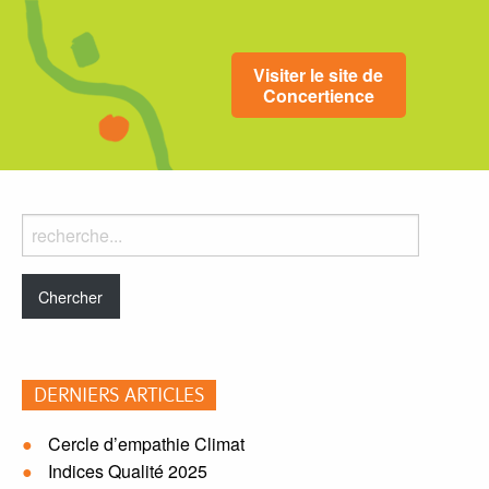
Visiter le site de
Concertience
Rechercher
dans
le
blog:
DERNIERS ARTICLES
Cercle d’empathie Climat
Indices Qualité 2025