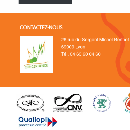
CONTACTEZ-NOUS
26 rue du Sergent Michel Berthet
69009 Lyon
Tél. 04 63 60 04 60