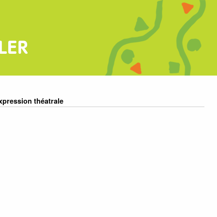
LER
xpression théatrale