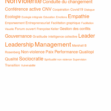
NonViolente
Conduite du changement
Conférence active CNV
Covid19
Coopération
Dialogue
Empathie
Ecologie
Ecologie intégrale
Education
Emotions
Entrepreneuriat
Emporwement
Facilitation graphique
Facilitation
Gestion des conflits
Forum ouvert
Françoise Keller
Visuelle
Leader
Gouvernance
Gratitude
intelligence collective
Management
Leadership
Marshall B
Non-violence
Paix
Performance
Qualiopi
Rosenberg
Sociocratie
Qualité
Spiritualité non violence
Supervision
Transition
Vulnérabilité