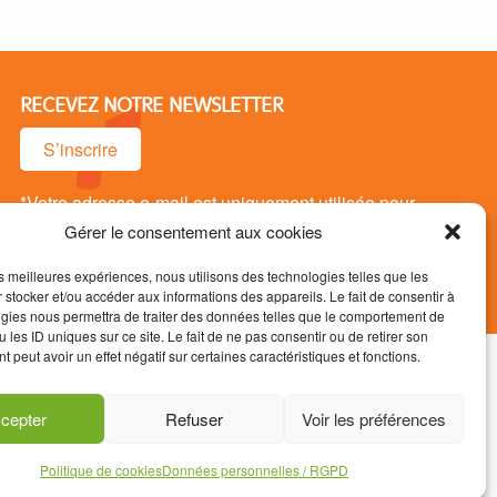
RECEVEZ NOTRE NEWSLETTER
S’inscrire
*Votre adresse e-mail est uniquement utilisée pour
vous envoyer notre newsletter. Vous pouvez vous
Gérer le consentement aux cookies
désinsrire à tout moment.
les meilleures expériences, nous utilisons des technologies telles que les
 stocker et/ou accéder aux informations des appareils. Le fait de consentir à
gies nous permettra de traiter des données telles que le comportement de
 les ID uniques sur ce site. Le fait de ne pas consentir ou de retirer son
 peut avoir un effet négatif sur certaines caractéristiques et fonctions.
s / RGPD
Mentions légales
cepter
Refuser
Voir les préférences
Politique de cookies
Données personnelles / RGPD