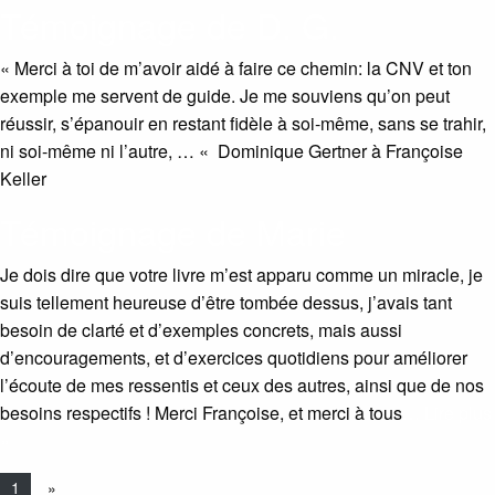
Témoignage de D. G.
« Merci à toi de m’avoir aidé à faire ce chemin: la CNV et ton
exemple me servent de guide. Je me souviens qu’on peut
réussir, s’épanouir en restant fidèle à soi-même, sans se trahir,
ni soi-même ni l’autre, … « Dominique Gertner à Françoise
Keller
Témoignage de Marie
Je dois dire que votre livre m’est apparu comme un miracle, je
suis tellement heureuse d’être tombée dessus, j’avais tant
besoin de clarté et d’exemples concrets, mais aussi
d’encouragements, et d’exercices quotidiens pour améliorer
l’écoute de mes ressentis et ceux des autres, ainsi que de nos
besoins respectifs ! Merci Françoise, et merci à tous
… Lire plus
»
1
»