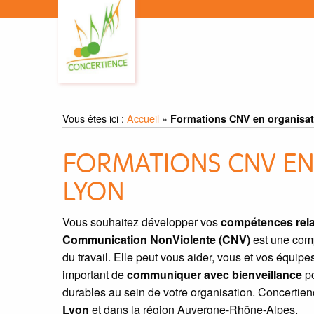
Vous êtes ici :
Accueil
»
Formations CNV en organisat
FORMATIONS CNV EN
LYON
Vous souhaitez développer vos
compétences rela
Communication NonViolente (CNV)
est une comp
du travail. Elle peut vous aider, vous et vos équipe
important de
communiquer avec bienveillance
po
durables au sein de votre organisation. Concerti
Lyon
et dans la région Auvergne-Rhône-Alpes.