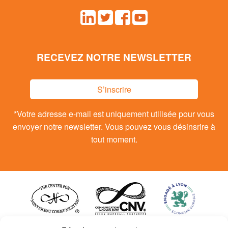
RECEVEZ NOTRE NEWSLETTER
S’inscrire
*Votre adresse e-mail est uniquement utilisée pour vous
envoyer notre newsletter. Vous pouvez vous désinsrire à
tout moment.